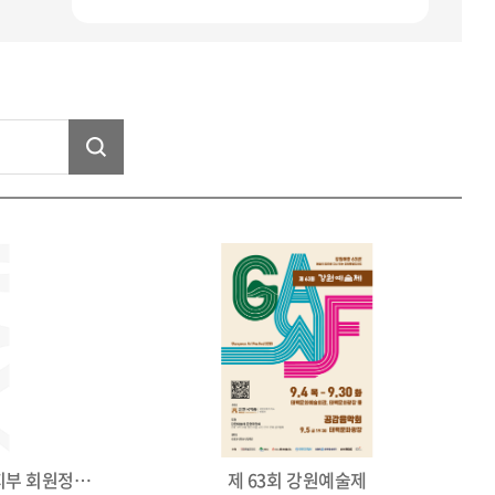
제17회 (사)한국미술협회 태백지부 회원정기전
제 63회 강원예술제