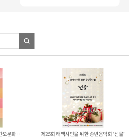
2025 태백문화예술 포럼 '태백 단오문화 컨텐츠 구축'
제25회 태백시민을 위한 송년음악회 '선물'