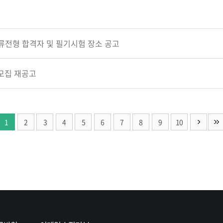
류전형 합격자 및 필기시험 장소 공고
 모집 재공고
1
2
3
4
5
6
7
8
9
10