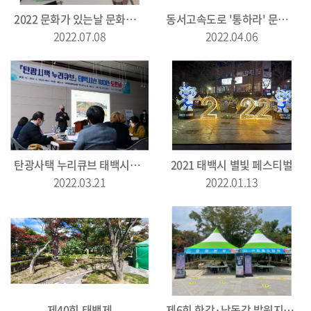
2022 문화가 있는날 문화로 걷는 태백 \\\'따로 또 같이\\\' 6월
동서고속도로 '통하라' 문화공연
2022.07.08
2022.04.06
탄광사택 누리큐브 태백시민 100인 토론회
2021 태백시 별빛 페스티벌
2022.03.21
2022.01.13
제40회 태백제
제6회 한강·낙동강 발원지축제