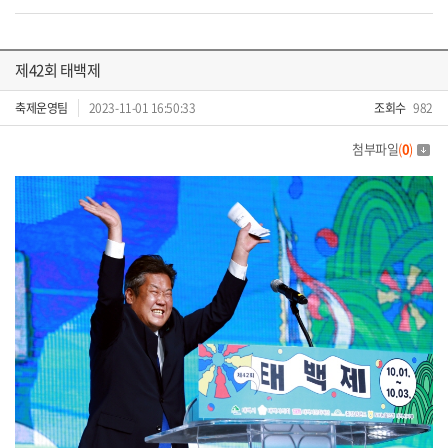
제42회 태백제
축제운영팀
2023-11-01 16:50:33
조회수
982
첨부파일
(
0
)