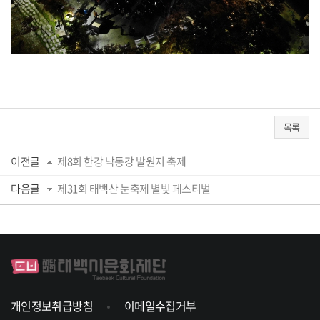
목록
이전글
제8회 한강 낙동강 발원지 축제
다음글
제31회 태백산 눈축제 별빛 페스티벌
개인정보취급방침
이메일수집거부