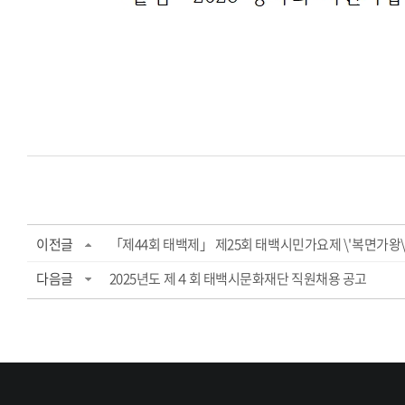
이전글
「제44회 태백제」 제25회 태백시민가요제 \'복면가왕\'
다음글
2025년도 제４회 태백시문화재단 직원채용 공고