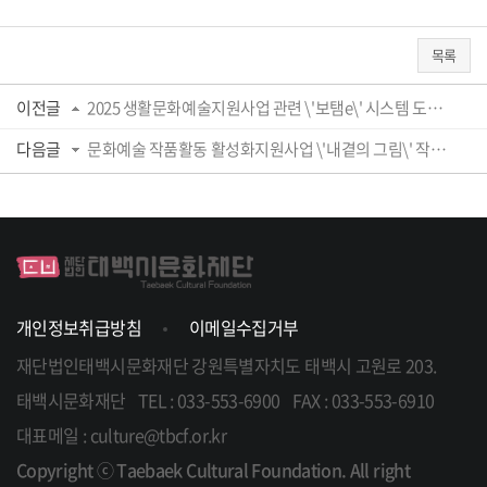
목록
이전글
2025 생활문화예술지원사업 관련 \'보탬e\' 시스템 도입 안내
다음글
문화예술 작품활동 활성화지원사업 \'내곁의 그림\' 작품 모집공고(2025.1.31. 수정)
개인정보취급방침
이메일수집거부
재단법인태백시문화재단
강원특별자치도 태백시 고원로 203.
태백시문화재단
TEL : 033-553-6900
FAX : 033-553-6910
대표메일 : culture@tbcf.or.kr
Copyright ⓒ Taebaek Cultural Foundation. All right