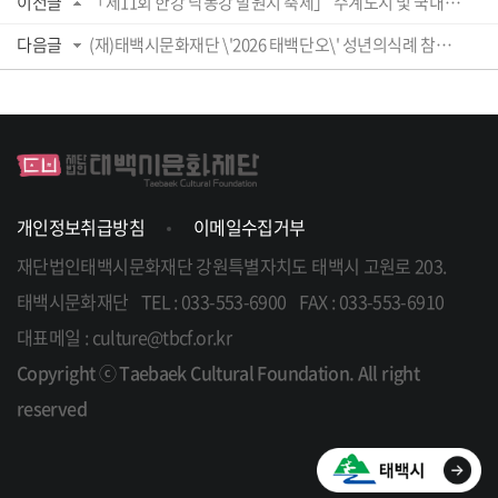
이전글
「제11회 한강 낙동강 발원지 축제」 수계도시 및 국내교류도시 공연팀 모집 공고
다음글
(재)태백시문화재단 \'2026 태백단오\' 성년의식례 참여자 모집 공고
개인정보취급방침
이메일수집거부
재단법인태백시문화재단
강원특별자치도 태백시 고원로 203.
태백시문화재단
TEL : 033-553-6900
FAX : 033-553-6910
대표메일 : culture@tbcf.or.kr
Copyright ⓒ Taebaek Cultural Foundation. All right
reserved