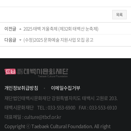
목록
이전글
2025 태백 겨울축제 (제32회 태백산 눈축제)
다음글
(수정)2025 문화예술 지원사업 모집 공고
개인정보취급방침
이메일수집거부
재단법인태백시문화재단
강원특별자치도 태백시 고원로 203.
태백시문화재단
TEL : 033-553-6900
FAX : 033-553-6910
대표메일 : culture@tbcf.or.kr
Copyright ⓒ Taebaek Cultural Foundation. All right