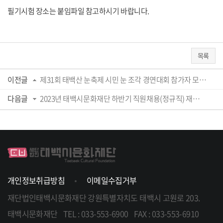
필기시험 장소는 붙임파일 참고하시기 바랍니다.
목록
이전글
제31회 태백산 눈축제 시민 눈 조각 경연대회 참가자 모집 공고
다음글
2023년 태백시문화재단 하반기 직원채용(정규직) 재공고(6급)
개인정보취급방침
이메일수집거부
재단법인태백시문화재단
강원특별자치도 태백시 고원로 203.
태백시문화재단
TEL : 033-553-6900
FAX : 033-553-6910