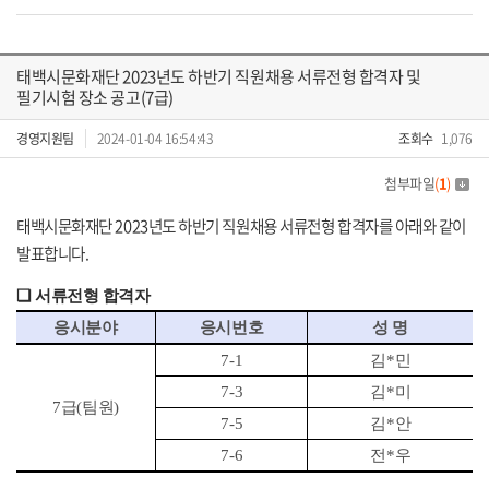
태백시문화재단 2023년도 하반기 직원채용 서류전형 합격자 및
필기시험 장소 공고(7급)
경영지원팀
2024-01-04 16:54:43
조회수
1,076
첨부파일
(
1
)
태백시문화재단 2023년도 하반기 직원채용 서류전형 합격자를 아래와 같이
발표합니다.
❏
서류전형 합격자
응시분야
응시번호
성 명
7-1
김
*
민
7-3
김
*
미
7
급
(
팀원
)
7-5
김
*
안
7-6
전
*
우