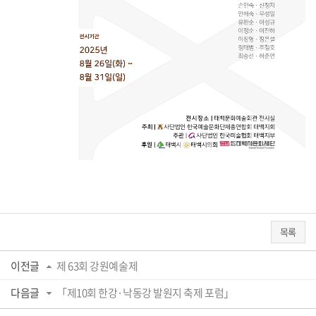
목록
이전글
제 63회 강원예술제
다음글
「제10회 한강·낙동강 발원지 축제 포럼」